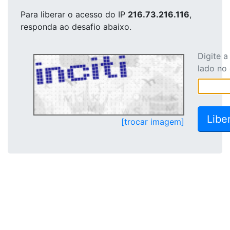
Para liberar o acesso
do IP
216.73.216.116
,
responda ao desafio abaixo.
Digite 
lado no
[trocar imagem]