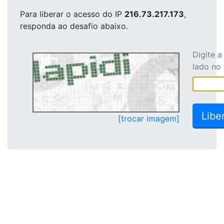
Para liberar o acesso
do IP
216.73.217.173
,
responda ao desafio abaixo.
Digite 
lado no
[trocar imagem]