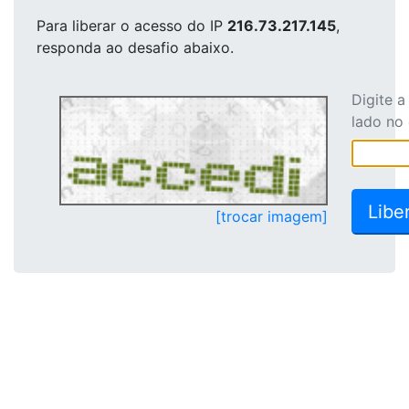
Para liberar o acesso
do IP
216.73.217.145
,
responda ao desafio abaixo.
Digite 
lado no
[trocar imagem]